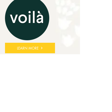
LEARN MORE
ABANG TOTO'S
DIREKT
IM RAUM KÖLN
Ab einem Bestellwert von 99 € und
einer Mindestbestellzeit von 1 Tag im
Voraus, liefert Abang Toto's direkt zu dir
nach Hause in ganz Köln.