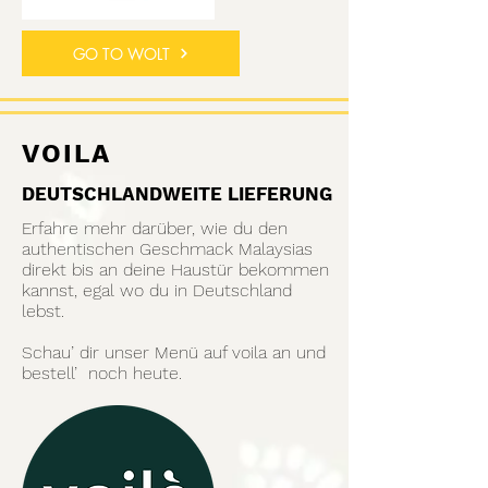
GO TO WOLT
VOILA
DEUTSCHLANDWEITE LIEFERUNG
Erfahre mehr darüber, wie du den
authentischen Geschmack Malaysias
direkt bis an deine Haustür bekommen
kannst, egal wo du in Deutschland
lebst.
Schau’ dir unser Menü auf voila an und
bestell’ noch heute.