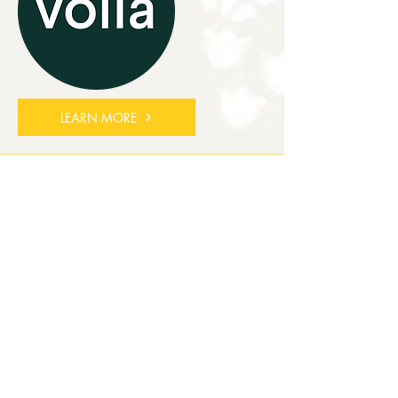
LEARN MORE
ABANG TOTO'S
DIREKT
IM RAUM KÖLN
Ab einem Bestellwert von 99 € und
einer Mindestbestellzeit von 1 Tag im
Voraus, liefert Abang Toto's direkt zu dir
nach Hause in ganz Köln.
Sende uns einfach deine Kontaktdaten
plus Bestellinformationen an